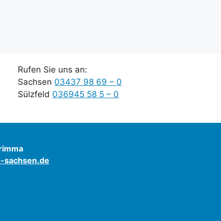
Rufen Sie uns an:
Sachsen
03437 98 69 – 0
Sülzfeld
036945 58 5 – 0
Grimma
s-sachsen.de