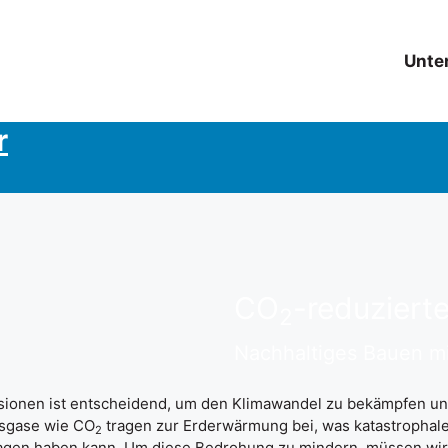
Unte
r
CO
-reduziert
2
Nachhaltiges Bauen mi
sionen ist entscheidend, um den Klimawandel zu bekämpfen un
usgase wie CO
tragen zur Erderwärmung bei, was katastrophale
2
en haben kann. Um diese Bedrohung zu mindern, müssen wir 