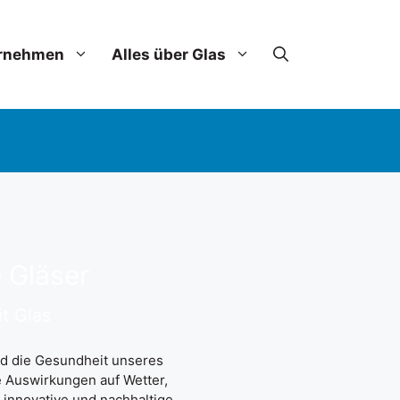
rnehmen
Alles über Glas
e Gläser
t Glas
d die Gesundheit unseres
 Auswirkungen auf Wetter,
innovative und nachhaltige