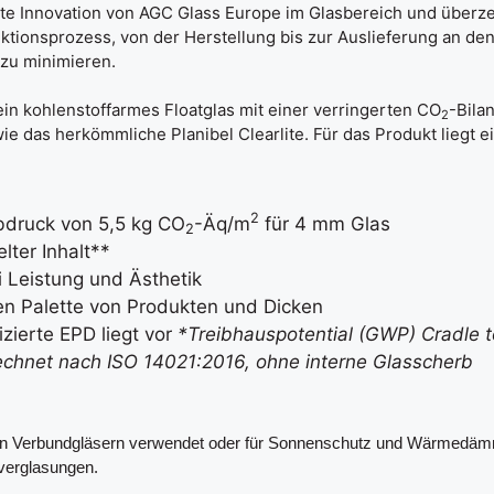
te Innovation von AGC Glass Europe im Glasbereich und überz
ktionsprozess, von der Herstellung bis zur Auslieferung an de
zu minimieren.
ein kohlenstoffarmes Floatglas mit einer verringerten CO
-Bilan
2
e das herkömmliche Planibel Clearlite. Für das Produkt liegt 
2
bdruck von 5,5 kg CO
-Äq/m
für 4 mm Glas
2
ter Inhalt**
 Leistung und Ästhetik
iten Palette von Produkten und Dicken
izierte EPD liegt vor
*Treibhauspotential (GWP) Cradle
chnet nach ISO 14021:2016, ohne interne Glasscherb
n in Verbundgläsern verwendet oder für Sonnenschutz und Wärmedä
hverglasungen.