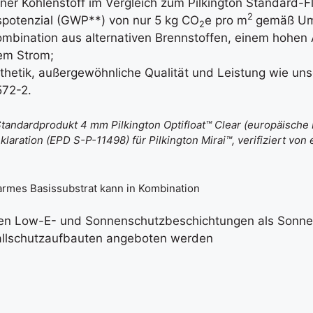
er Kohlenstoff im Vergleich zum Pilkington Standard-F
2
spotenzial (GWP**) von nur 5 kg CO
e pro m
gemäß Um
2
Kombination aus alternativen Brennstoffen, einem hohen 
em Strom;
thetik, außergewöhnliche Qualität und Leistung wie un
572-2.
dardprodukt 4 mm Pilkington Optifloat™ Clear (europäische B
on (EPD S-P-11498) für Pilkington Mirai™, verifiziert von 
farmes Basissubstrat kann in Kombination
gen Low-E- und Sonnenschutzbeschichtungen als Sonne
allschutzaufbauten angeboten werden