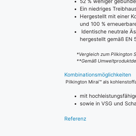
52 % weniger gebunden
Ein niedriges Treibhau
Hergestellt mit einer 
und 100 % erneuerbar
Identische neutrale Äs
hergestellt gemäß EN 
*Vergleich zum Pilkington Stan
**Gemäß Umweltproduktdeklarati
Kombinationsmöglichkeiten
Pilkington Mirai™ als kohlenstof
mit hochleistungsfähi
sowie in VSG und Sch
Referenz