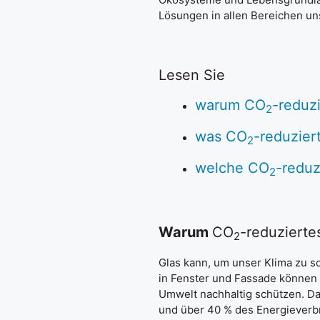
Lösungen in allen Bereichen un
Lesen Sie
warum CO
-reduz
2
was CO
-reduziert
2
welche CO
-reduz
2
Warum
CO
-reduzierte
2
Glas kann, um unser Klima zu s
in Fenster und Fassade können
Umwelt nachhaltig schützen. Da 
und über 40 % des Energieverb