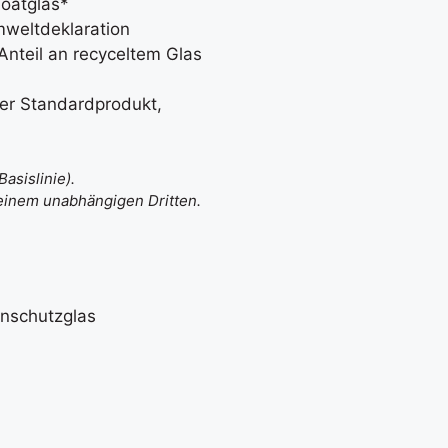
loatglas*
weltdeklaration
Anteil an recyceltem Glas
ser Standardprodukt,
asislinie).
einem unabhängigen Dritten.
nschutzglas