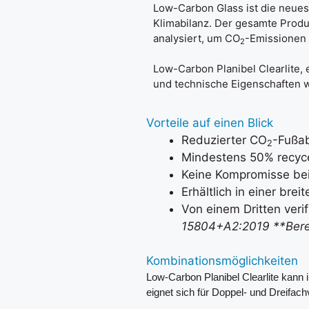
Low-Carbon Glass ist die neues
Klimabilanz. Der gesamte Produ
analysiert, um CO
-Emissionen 
2
Low-Carbon Planibel Clearlite, 
und technische Eigenschaften wi
Vorteile auf einen Blick
Reduzierter CO
-Fußa
2
Mindestens 50% recycel
Keine Kompromisse bei
Erhältlich in einer bre
Von einem Dritten verif
15804+A2:2019
**Bere
Kombinationsmöglichkeiten
Low-Carbon Planibel Clearlite kan
eignet sich für Doppel- und Dreifac