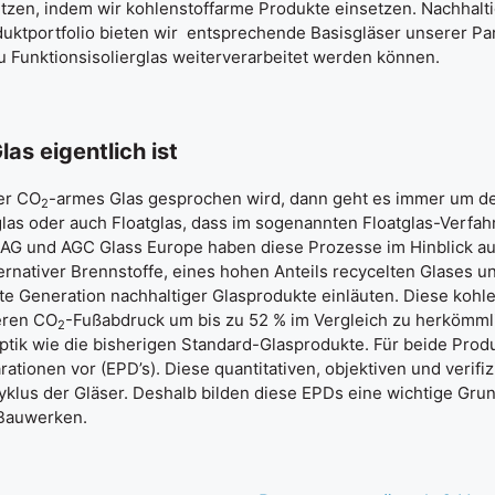
tzen, indem wir kohlenstoffarme Produkte einsetzen. Nachhalti
uktportfolio bieten wir entsprechende Basisgläser unserer Pa
u Funktionsisolierglas weiterverarbeitet werden können.
las eigentlich ist
er CO
-armes Glas gesprochen wird, dann geht es immer um d
2
glas oder auch Floatglas, dass im sogenannten Floatglas-Verfah
 AG und AGC Glass Europe haben diese Prozesse im Hinblick au
ternativer Brennstoffe, eines hohen Anteils recycelten Glases
ste Generation nachhaltiger Glasprodukte einläuten. Diese kohl
eren CO
-Fußabdruck um bis zu 52 % im Vergleich zu herkömml
2
Optik wie die bisherigen Standard-Glasprodukte. Für beide Prod
rationen vor (EPD’s). Diese quantitativen, objektiven und verif
klus der Gläser. Deshalb bilden diese EPDs eine wichtige Grun
 Bauwerken.