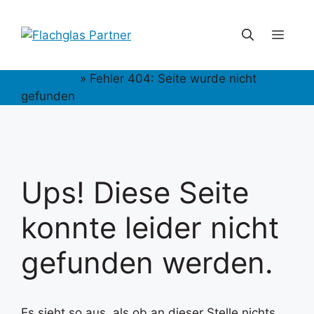
Zum
Inhalt
Men
springen
Startseite
»
Fehler 404: Seite wurde nicht
gefunden
Ups! Diese Seite
konnte leider nicht
gefunden werden.
Es sieht so aus, als ob an dieser Stelle nichts