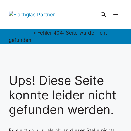
Zum
Inhalt
Men
springen
Startseite
»
Fehler 404: Seite wurde nicht
gefunden
Ups! Diese Seite
konnte leider nicht
gefunden werden.
Es sieht so aus, als ob an dieser Stelle nichts