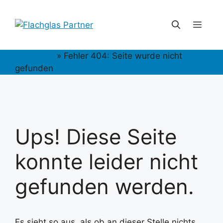
Zum
Inhalt
Men
springen
Startseite
»
Fehler 404: Seite wurde nicht
gefunden
Ups! Diese Seite
konnte leider nicht
gefunden werden.
Es sieht so aus, als ob an dieser Stelle nichts