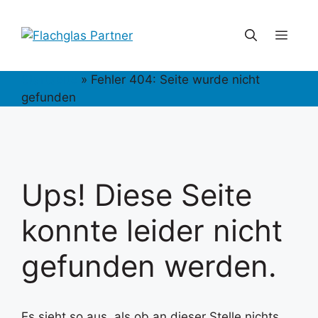
Zum
Inhalt
Men
springen
Startseite
»
Fehler 404: Seite wurde nicht
gefunden
Ups! Diese Seite
konnte leider nicht
gefunden werden.
Es sieht so aus, als ob an dieser Stelle nichts