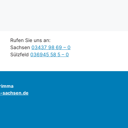
Rufen Sie uns an:
Sachsen
03437 98 69 – 0
Sülzfeld
036945 58 5 – 0
Grimma
s-sachsen.de